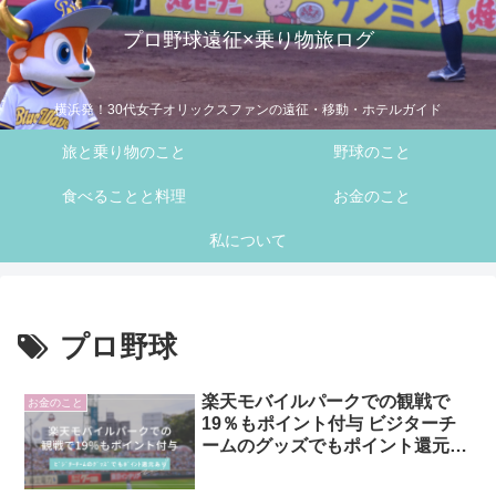
プロ野球遠征×乗り物旅ログ
横浜発！30代女子オリックスファンの遠征・移動・ホテルガイド
旅と乗り物のこと
野球のこと
食べることと料理
お金のこと
私について
プロ野球
楽天モバイルパークでの観戦で
お金のこと
19％もポイント付与 ビジターチ
ームのグッズでもポイント還元あ
り