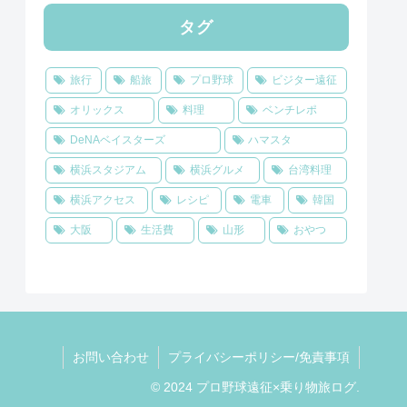
タグ
旅行
船旅
プロ野球
ビジター遠征
オリックス
料理
ベンチレポ
DeNAベイスターズ
ハマスタ
横浜スタジアム
横浜グルメ
台湾料理
横浜アクセス
レシピ
電車
韓国
大阪
生活費
山形
おやつ
お問い合わせ
プライバシーポリシー/免責事項
© 2024 プロ野球遠征×乗り物旅ログ.