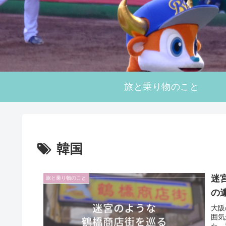
旅と乗り物のこと
韓国
迷
旅と乗り物のこと
の
大阪
囲気
た。