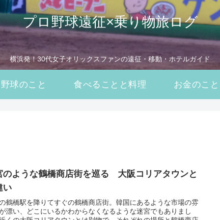
プロ野球遠征×乗り物旅ログ
横浜発！30代女子オリックスファンの遠征・移動・ホテルガイド
野球のこと
食べることと料理
お金のこと
宮のような鶴橋商店街を巡る 大阪コリアタウンと
違い
の鶴橋駅を降りてすぐの鶴橋商店街。韓国にあるような市場の雰
が漂い、どこにいるかわからなくなるような迷宮でもありまし
近くの大阪コリアタウンとは別物で、それぞれの場所と鶴橋商店