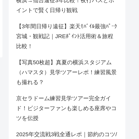
横浜→仙台遠征3年比較！夜行バスとポ
イントで賢く日帰り観戦
【3年間日帰り遠征】楽天ﾓﾊﾞｲﾙ最強ﾊﾟｰｸ
宮城・観戦記｜JREﾎﾟｲﾝﾄ活用術＆旅程
比較！
【写真50枚超】真夏の横浜スタジアム
（ハマスタ）見学ツアーレポ！練習風景
も撮れる？
京セラドーム練習見学ツアー完全ガイ
ド！ビジターファンも楽しめる座席やコ
ツを伝授
2025年交流戦3戦全通レポ｜節約のコツ/