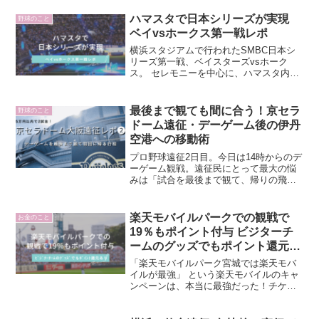
ハマスタで日本シリーズが実現
野球のこと
ベイvsホークス第一戦レポ
横浜スタジアムで行われたSMBC日本シ
リーズ第一戦、ベイスターズvsホーク
ス。 セレモニーを中心に、ハマスタ内外
の様子等いつもと違うハマスタの様子を
写真とともにお伝えします。
最後まで観ても間に合う！京セラ
野球のこと
ドーム遠征・デーゲーム後の伊丹
空港への移動術
プロ野球遠征2日目。今日は14時からのデ
ーゲーム観戦。遠征民にとって最大の悩
みは「試合を最後まで観て、帰りの飛行
機に間に合うか？」ということではない
でしょうか。今回は、京セラドームでの
デーゲームを最後まで満喫し、伊丹空港
楽天モバイルパークでの観戦で
お金のこと
から羽田へ帰るまでの...
19％もポイント付与 ビジターチ
ームのグッズでもポイント還元あ
り
「楽天モバイルパーク宮城では楽天モバ
イルが最強」 という楽天モバイルのキャ
ンペーンは、本当に最強だった！チケッ
トやグッズ等総額26,100円（税込み）を
使用し、全部で4984円のポイントをゲッ