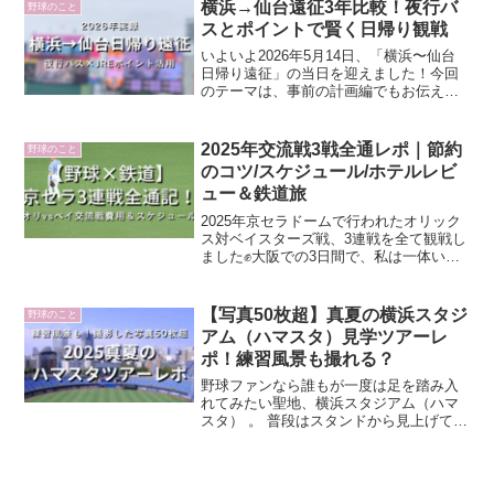
ト♪9月末に楽天モバイルパークで楽天vs
横浜→仙台遠征3年比較！夜行バ
野球のこと
オリックス戦を観戦しました。
スとポイントで賢く日帰り観戦
いよいよ2026年5月14日、「横浜〜仙台
日帰り遠征」の当日を迎えました！今回
のテーマは、事前の計画編でもお伝えし
た通り「浮かせた交通費をどれだけ現地
での贅沢に回せるか」。夜行バスとJRE
ポイントをフル活用して交通費を極限ま
2025年交流戦3戦全通レポ｜節約
野球のこと
で抑え、その分を...
のコツ/スケジュール/ホテルレビ
ュー＆鉄道旅
2025年京セラドームで行われたオリック
ス対ベイスターズ戦、3連戦を全て観戦し
ました✊大阪での3日間で、私は一体いく
ら使ったのでしょう……？👛遠征費を抑
えるテクニック実際に泊まったホテルの
レビュー意外と知られていない「有料練
【写真50枚超】真夏の横浜スタジ
野球のこと
習見学」のリアル...
アム（ハマスタ）見学ツアーレ
ポ！練習風景も撮れる？
野球ファンなら誰もが一度は足を踏み入
れてみたい聖地、横浜スタジアム（ハマ
スタ） 。 普段はスタンドから見上げてい
るあの場所や、選手たちが熱戦を繰り広
げる舞台裏を覗ける「スタジアムツア
ー」があるのをご存知ですか？ 今回は私
が2025年8月に参...