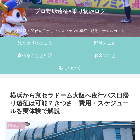
プロ野球遠征×乗り物旅ログ
横浜発！30代女子オリックスファンの遠征・移動・ホテルガイド
旅と乗り物のこと
野球のこと
食べることと料理
お金のこと
私について
横浜から京セラドーム大阪へ夜行バス日帰
り遠征は可能？きつさ・費用・スケジュー
ルを実体験で解説
野球のこと