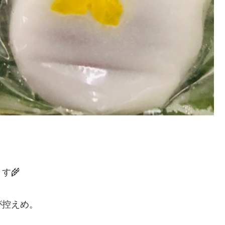
。
す🌾
が控えめ。