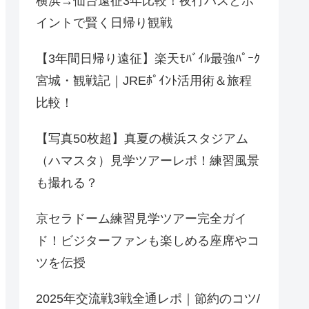
横浜→仙台遠征3年比較！夜行バスとポ
イントで賢く日帰り観戦
【3年間日帰り遠征】楽天ﾓﾊﾞｲﾙ最強ﾊﾟｰｸ
宮城・観戦記｜JREﾎﾟｲﾝﾄ活用術＆旅程
比較！
【写真50枚超】真夏の横浜スタジアム
（ハマスタ）見学ツアーレポ！練習風景
も撮れる？
京セラドーム練習見学ツアー完全ガイ
ド！ビジターファンも楽しめる座席やコ
ツを伝授
2025年交流戦3戦全通レポ｜節約のコツ/