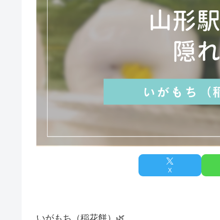
X
いがもち（稲花餅）🌿