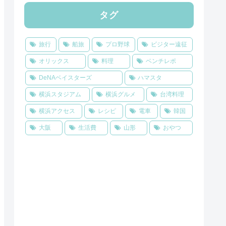
タグ
旅行
船旅
プロ野球
ビジター遠征
オリックス
料理
ベンチレポ
DeNAベイスターズ
ハマスタ
横浜スタジアム
横浜グルメ
台湾料理
横浜アクセス
レシピ
電車
韓国
大阪
生活費
山形
おやつ